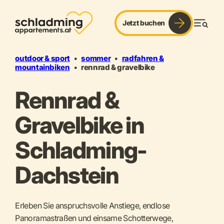
Jetzt buchen
ride. explore. repeat.
Men
outdoor & sport
•
sommer
•
radfahren &
mountainbiken
•
rennrad & gravelbike
Rennrad &
Gravelbike in
Schladming-
Dachstein
Erleben Sie anspruchsvolle Anstiege, endlose
Panoramastraßen und einsame Schotterwege,