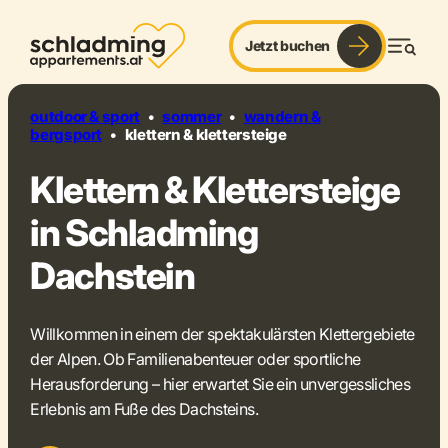
Jetzt buchen
panorama. adrenalin. freiheit.
Men
outdoor & sport
•
sommer
•
wandern &
bergsport
•
klettern & klettersteige
Klettern & Klettersteige
in Schladming
Dachstein
Willkommen in einem der spektakulärsten Klettergebiete
der Alpen. Ob Familienabenteuer oder sportliche
Herausforderung – hier erwartet Sie ein unvergessliches
Erlebnis am Fuße des Dachsteins.