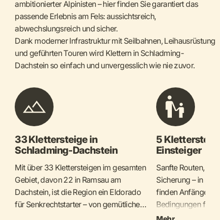
ambitionierter Alpinisten – hier finden Sie garantiert das
passende Erlebnis am Fels: aussichtsreich,
abwechslungsreich und sicher.
Dank moderner Infrastruktur mit Seilbahnen, Leihausrüstung
und geführten Touren wird Klettern in Schladming-
Dachstein so einfach und unvergesslich wie nie zuvor.
33 Klettersteige in
5 Klettersteig
Schladming-Dachstein
Einsteiger
Mit über 33 Klettersteigen im gesamten
Sanfte Routen, kur
Gebiet, davon 22 in Ramsau am
Sicherung – in Sc
Dachstein, ist die Region ein Eldorado
finden Anfänger un
für Senkrechtstarter – von gemütlichen
Bedingungen für de
Genussrouten bis hin zu alpinen
Hier sind fünf Tou
Mehr