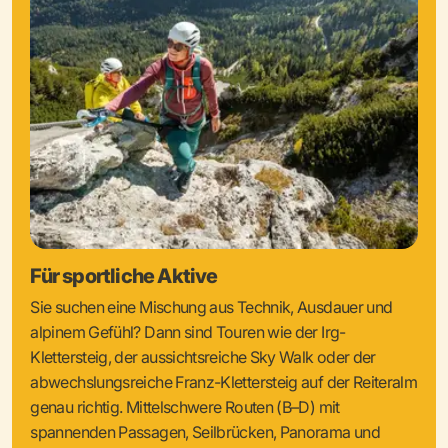
Für sportliche Aktive
Sie suchen eine Mischung aus Technik, Ausdauer und
alpinem Gefühl? Dann sind Touren wie der Irg-
Klettersteig, der aussichtsreiche Sky Walk oder der
abwechslungsreiche Franz-Klettersteig auf der Reiteralm
genau richtig. Mittelschwere Routen (B–D) mit
spannenden Passagen, Seilbrücken, Panorama und