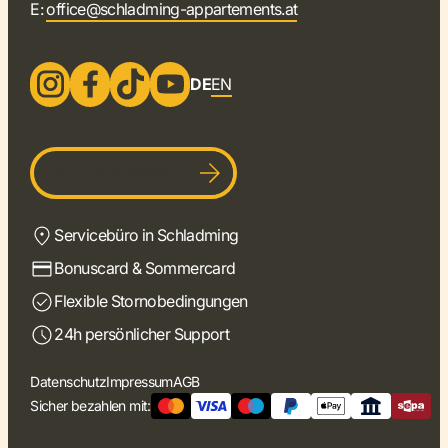
E:
office@schladming-appartements.at
DE
EN
Gastgeber werden
Servicebüro in Schladming
Bonuscard & Sommercard
Flexible Stornobedingungen
24h persönlicher Support
Datenschutz
Impressum
AGB
Sicher bezahlen mit: