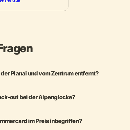
tements.at
 Fragen
n der Planai und vom Zentrum entfernt?
eck-out bei der Alpenglocke?
mmercard im Preis inbegriffen?