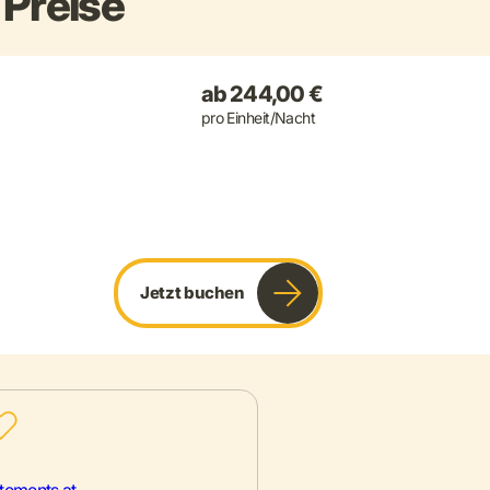
Preise
ab 244,00 €
pro Einheit/Nacht
Jetzt buchen