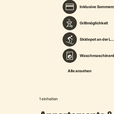
Inklusive Sommerc
Grillmöglichkeit
Skidepot an der L..
Waschmaschinenb
Alle ansehen
1 einheiten