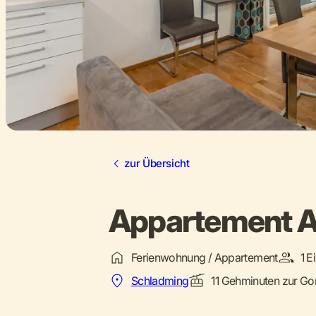
zur Übersicht
Appartement A
Ferienwohnung / Appartement
1 E
Schladming
11 Gehminuten zur Go