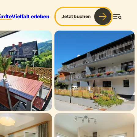
ünfte
Vielfalt erleben
Jetzt buchen
Menü
& Sport
Services
Blog