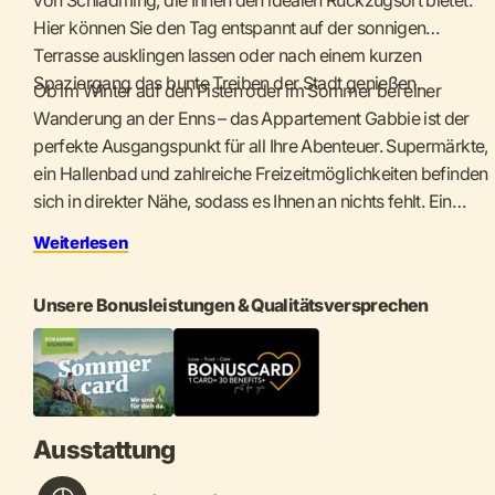
Hier können Sie den Tag entspannt auf der sonnigen
Terrasse ausklingen lassen oder nach einem kurzen
Spaziergang das bunte Treiben der Stadt genießen.
Ob im Winter auf den Pisten oder im Sommer bei einer
Wanderung an der Enns – das Appartement Gabbie ist der
perfekte Ausgangspunkt für all Ihre Abenteuer. Supermärkte,
ein Hallenbad und zahlreiche Freizeitmöglichkeiten befinden
sich in direkter Nähe, sodass es Ihnen an nichts fehlt. Ein
Skidepot direkt gegenüber der Planai Talstation und ein
Weiterlesen
reservierter Carport-Parkplatz bieten zusätzlichen Komfort.
Unsere Bonusleistungen & Qualitätsversprechen
Ausstattung