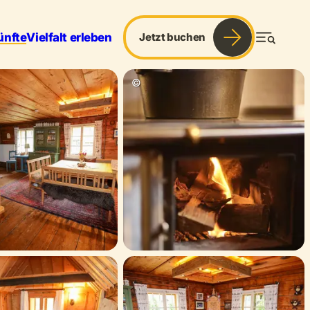
ünfte
Vielfalt erleben
Jetzt buchen
Menü
& Sport
Services
Blog
©