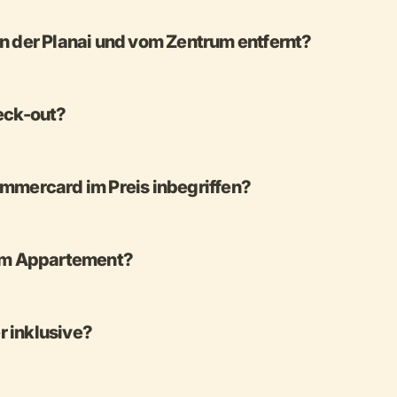
n der Planai und vom Zentrum entfernt?
eck-out?
mmercard im Preis inbegriffen?
eim Appartement?
 inklusive?