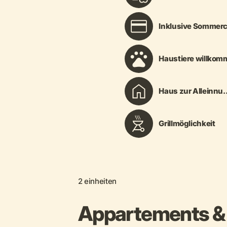
Inklusive Sommerc
Haustiere willko
Haus zur Alleinnu..
Grillmöglichkeit
2 einheiten
Appartements & 
+ 25 mehr