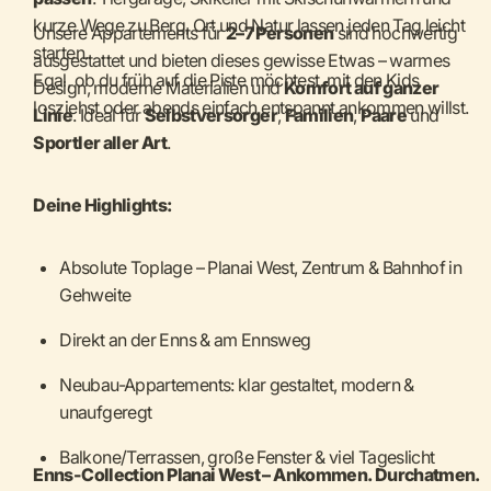
kurze Wege zu Berg, Ort und Natur lassen jeden Tag leicht
Unsere Appartements für
2–7 Personen
sind hochwertig
starten.
ausgestattet und bieten dieses gewisse Etwas – warmes
Egal, ob du früh auf die Piste möchtest, mit den Kids
Design, moderne Materialien und
Komfort auf ganzer
losziehst oder abends einfach entspannt ankommen willst.
Linie
. Ideal für
Selbstversorger
,
Familien
,
Paare
und
Sportler aller Art
.
Deine Highlights:
Absolute Toplage – Planai West, Zentrum & Bahnhof in
Gehweite
Direkt an der Enns & am Ennsweg
Neubau-Appartements: klar gestaltet, modern &
unaufgeregt
Balkone/Terrassen, große Fenster & viel Tageslicht
Enns-Collection Planai West – Ankommen. Durchatmen.