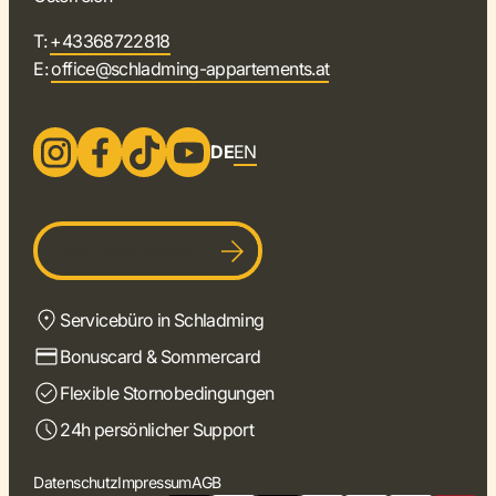
T:
+43368722818
E:
office@schladming-appartements.at
DE
EN
Gastgeber werden
Servicebüro in Schladming
Bonuscard & Sommercard
Flexible Stornobedingungen
24h persönlicher Support
Datenschutz
Impressum
AGB