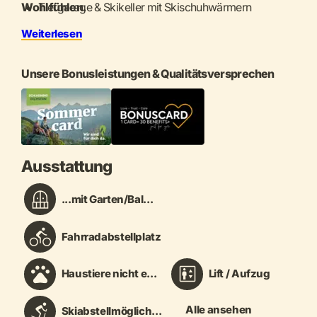
Wohlfühlen.
Tiefgarage & Skikeller mit Skischuhwärmern
Weiterlesen
Perfekt für Outdoor-Fans, Genießer & Familien
Unsere Bonusleistungen & Qualitätsversprechen
Ausstattung
...mit Garten/Bal...
Fahrradabstellplatz
Haustiere nicht e...
Lift / Aufzug
Alle ansehen
Skiabstellmöglich...