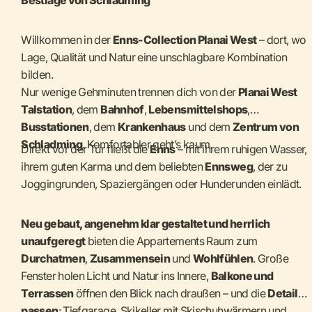
Willkommen in der
Enns-Collection Planai West
– dort, wo
Lage, Qualität und Natur eine unschlagbare Kombination
bilden.
Nur wenige Gehminuten trennen dich von der
Planai West
Talstation
, dem
Bahnhof
,
Lebensmittelshops
,
Busstationen
, dem
Krankenhaus
und dem
Zentrum von
Schladming
. Komfortabler geht’s kaum.
Direkt vor der Tür fließt die
Enns
– mit ihrem ruhigen Wasser,
ihrem guten Karma und dem beliebten
Ennsweg
, der zu
Joggingrunden, Spaziergängen oder Hunderunden einlädt.
Neu gebaut, angenehm klar gestaltet und herrlich
unaufgeregt
bieten die Appartements Raum zum
Durchatmen
,
Zusammensein
und
Wohlfühlen
. Große
Fenster holen Licht und Natur ins Innere,
Balkone und
Terrassen
öffnen den Blick nach draußen – und die
Details
passen
: Tiefgarage, Skikeller mit Skischuhwärmern und