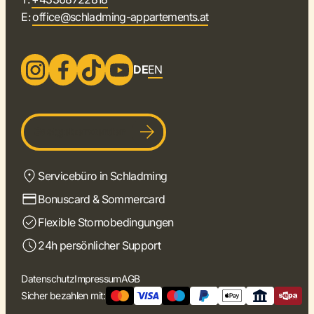
E:
office@schladming-appartements.at
DE
EN
Gastgeber werden
Servicebüro in Schladming
Bonuscard & Sommercard
Flexible Stornobedingungen
24h persönlicher Support
Datenschutz
Impressum
AGB
Sicher bezahlen mit: