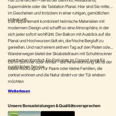
Supermärkte oder die Talstation Planai. Hier sind Sie mitten
im Geschehen und trotzdem in einer ruhigen, gemütlichen
Unterkunft.
Das Appartement kombiniert heimische Materialien mit
modernem Design und schafft so eine Atmosphäre, in der
sich jeder sofort wohlfühlt. Der Balkon mit Ausblick auf die
Planai und Hochwurzen lädt ein, die frische Bergluft zu
genießen. Und nach einem aktiven Tag auf den Pisten oder
Wanderwegen bietet der Skiabstellraum mit Schuhtrockner
praktischen Komfort. Ein Parkplatz im Carport sorgt für
Ob im Sommer oder Winter – die Ferienwohnung Ulli ist der
zusätzlichen Service.
ideale Rückzugsort für Paare oder kleine Familien, die
zentral wohnen und die Natur direkt vor der Tür erleben
möchten
Weiterlesen
Unsere Bonusleistungen & Qualitätsversprechen