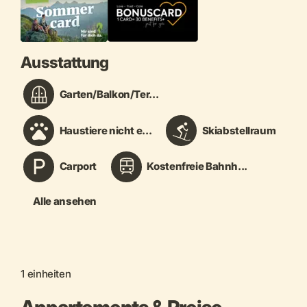
Ausstattung
Garten/Balkon/Ter...
Haustiere nicht e...
Skiabstellraum
Carport
Kostenfreie Bahnh...
Alle ansehen
1 einheiten