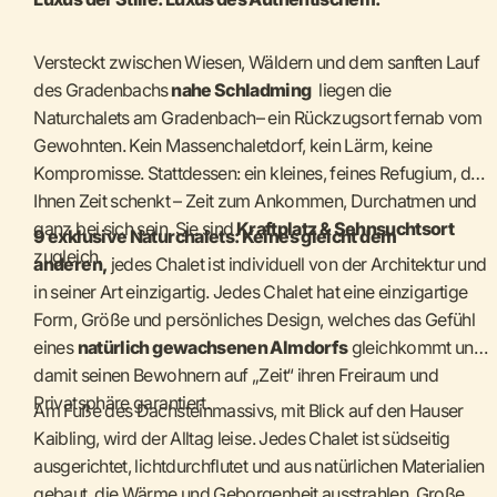
Versteckt zwischen Wiesen, Wäldern und dem sanften Lauf
des Gradenbachs
nahe Schladming
liegen die
Naturchalets am Gradenbach– ein Rückzugsort fernab vom
Gewohnten. Kein Massenchaletdorf, kein Lärm, keine
Kompromisse. Stattdessen: ein kleines, feines Refugium, das
Ihnen Zeit schenkt – Zeit zum Ankommen, Durchatmen und
ganz bei sich sein. Sie sind
Kraftplatz & Sehnsuchtsort
9 exklusive Naturchalets: Keines gleicht dem
zugleich.
anderen,
jedes Chalet ist individuell von der Architektur und
in seiner Art einzigartig. Jedes Chalet hat eine einzigartige
Form, Größe und persönliches Design, welches das Gefühl
eines
natürlich gewachsenen Almdorfs
gleichkommt und
damit seinen Bewohnern auf „Zeit“ ihren Freiraum und
Privatsphäre garantiert.
Am Fuße des Dachsteinmassivs, mit Blick auf den Hauser
Kaibling, wird der Alltag leise. Jedes Chalet ist südseitig
ausgerichtet, lichtdurchflutet und aus natürlichen Materialien
gebaut, die Wärme und Geborgenheit ausstrahlen. Große