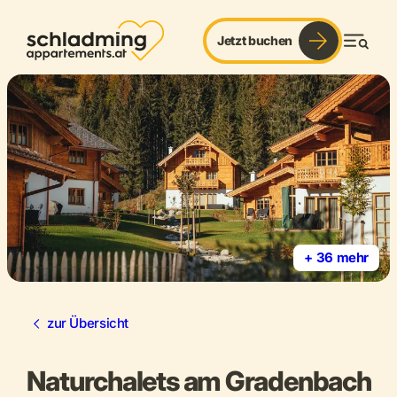
©
©
Jetzt buchen
Men
+ 36 mehr
zur Übersicht
Naturchalets am Gradenbach