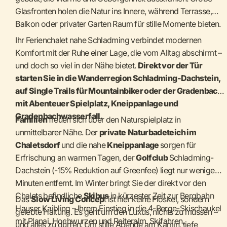
Glasfronten holen die Natur ins Innere, während Terrasse,
Balkon oder privater Garten Raum für stille Momente bieten.
Ihr Ferienchalet nahe Schladming verbindet modernen
Komfort mit der Ruhe einer Lage, die vom Alltag abschirmt –
und doch so viel in der Nähe bietet.
Direkt vor der Tür
starten Sie in die Wanderregion Schladming-Dachstein,
auf Single Trails für Mountainbiker oder der Gradenbach
mit Abenteuer Spielplatz, Kneippanlage und
Gradenbachwasserfall.
Familien
freuen sich über den Naturspielplatz in
unmittelbarer Nähe. Der
private
Naturbadeteich im
Chaletsdorf
und die nahe
Kneippanlage
sorgen für
Erfrischung an warmen Tagen, der
Golfclub
Schladming-
Dachstein (-15% Reduktion auf Greenfee) liegt nur wenige
Minuten entfernt. Im Winter bringt Sie der direkt vor den
Chalets befindliche
Skibus
in kürzester Zeit zur Bergbahn
Das
Slow Living Concep
t ist hier keine Floskel, sondern
Hauser Kaibling – Ihrem Einstieg in die 4-Berge-Skischaukel
gelebte Haltung. Es geht um den Luxus, nichts zu müssen –
mit Planai, Hochwurzen und Reiteralm. Skifahren,
und alles zu dürfen. Um stille Abende am Kamin, tiefe