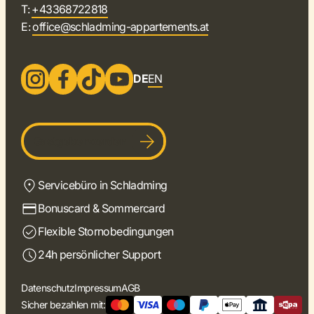
T:
+43368722818
E:
office@schladming-appartements.at
DE
EN
Gastgeber werden
Servicebüro in Schladming
Bonuscard & Sommercard
Flexible Stornobedingungen
24h persönlicher Support
Datenschutz
Impressum
AGB
Sicher bezahlen mit: