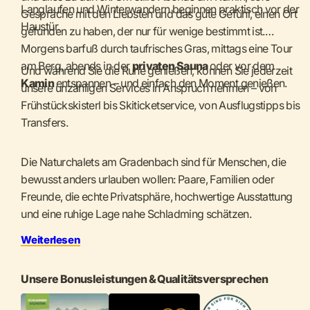
Langlaufen und Winterwandern beginnen praktisch vor der
Gespräche mit den Liebsten und das gute Gefühl, einen Ort
Haustür.
gefunden zu haben, der nur für wenige bestimmt ist.
Morgens barfuß durch taufrisches Gras, mittags eine Tour
am Berg, abends in der
privaten Sauna
oder vor dem
Und während Sie die Ruhe genießen, können Sie jederzeit
Kamin
entspannen – und einfach den Moment genießen.
unsere unzähligen Services in Anspruch nehmen – von
Frühstückskisterl bis Skiticketservice, von Ausflugstipps bis
Transfers.
Die Naturchalets am Gradenbach sind für Menschen, die
bewusst anders urlauben wollen: Paare, Familien oder
Freunde, die echte Privatsphäre, hochwertige Ausstattung
und eine ruhige Lage nahe Schladming schätzen.
Weiterlesen
Unsere Bonusleistungen & Qualitätsversprechen