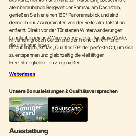
atemberaubende Bergwelt der Ramsau am Dachstein,
genießen Sie hier einen 180° Panoramablick und sind
dennoch nur 7 Autominuten von der Reiteralm Talstation
entfernt. Direkt vor der Tür starten Winterwanderungen,
Langlaufloipen und Wanderwege – ideal für aktive Gäste,
Mit einem großen Garten und der Freiheit, Ihren Hund
die die Natur lieben.
mitzubringen, ist das „Quartier 179“ der perfekte Ort, um sich
zu entspannen und gleichzeitig die vielfältigen
Freizeitmöglichkeiten zu genießen.
Weiterlesen
Unsere Bonusleistungen & Qualitätsversprechen
Ausstattung