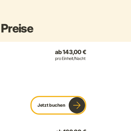
Preise
ab 143,00 €
pro Einheit/Nacht
Jetzt buchen