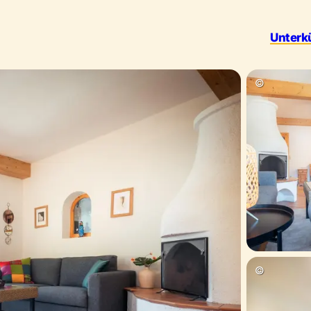
Unterk
Outdoor 
©
©