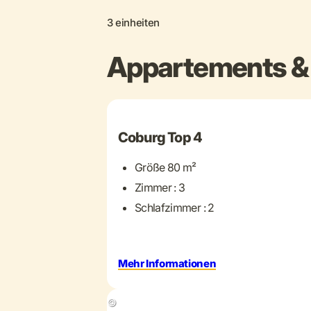
3 einheiten
Appartements & 
+ 13 mehr
Coburg Top 4
Größe 80 m²
Zimmer : 3
Schlafzimmer : 2
Mehr Informationen
+ 14 mehr
©