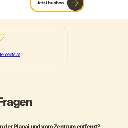
Jetzt buchen
tements.at
 Fragen
n der Planai und vom Zentrum entfernt?