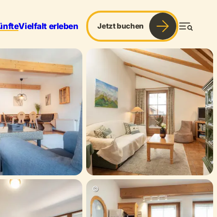
ünfte
Vielfalt erleben
Jetzt buchen
Menü
& Sport
Services
Blog
©