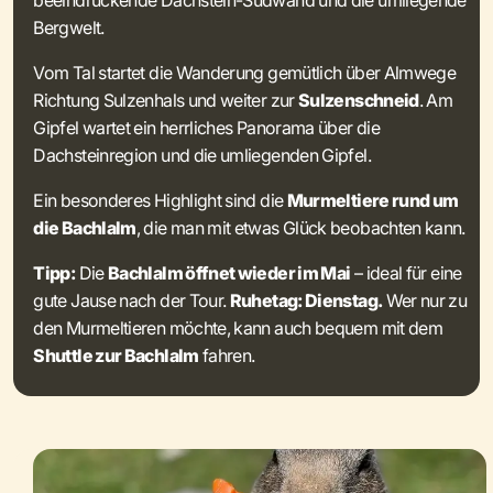
beeindruckende Dachstein-Südwand und die umliegende
Bergwelt.
Vom Tal startet die Wanderung gemütlich über Almwege
Richtung Sulzenhals und weiter zur
Sulzenschneid
. Am
Gipfel wartet ein herrliches Panorama über die
Dachsteinregion und die umliegenden Gipfel.
Ein besonderes Highlight sind die
Murmeltiere rund um
die Bachlalm
, die man mit etwas Glück beobachten kann.
Tipp:
Die
Bachlalm öffnet wieder im Mai
– ideal für eine
gute Jause nach der Tour.
Ruhetag: Dienstag.
Wer nur zu
den Murmeltieren möchte, kann auch bequem mit dem
Shuttle zur Bachlalm
fahren.