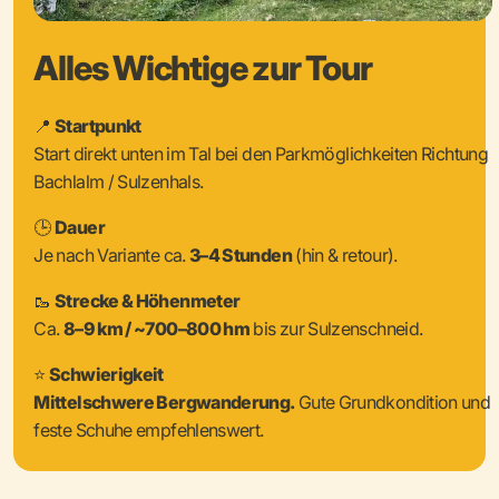
Alles Wichtige zur Tour
📍
Startpunkt
Start direkt unten im Tal bei den Parkmöglichkeiten Richtung
Bachlalm / Sulzenhals.
🕒
Dauer
Je nach Variante ca.
3–4 Stunden
(hin & retour).
🥾
Strecke & Höhenmeter
Ca.
8–9 km / ~700–800 hm
bis zur Sulzenschneid.
⭐
Schwierigkeit
Mittelschwere Bergwanderung.
Gute Grundkondition und
feste Schuhe empfehlenswert.