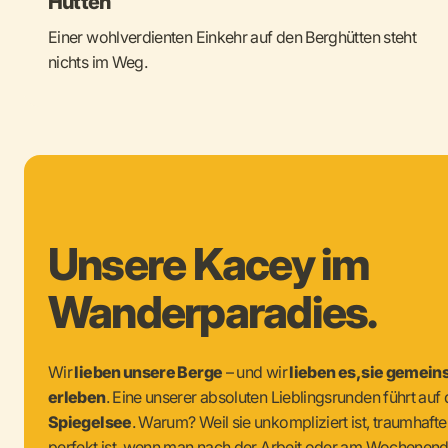
Hütten
Einer wohlverdienten Einkehr auf den Berghütten steht
nichts im Weg.
Unsere Kacey im
Wanderparadies.
Wir
lieben unsere Berge
– und wir
lieben es, sie gemei
erleben
. Eine unserer absoluten Lieblingsrunden führt auf
Spiegelsee
. Warum? Weil sie unkompliziert ist, traumhafte
perfekt ist, wenn man nach der Arbeit oder am Wochenend