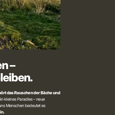
en –
leiben.
 hört das Rauschen der Bäche und
 ein kleines Paradies – neue
r uns Menschen bedeutet es
in.