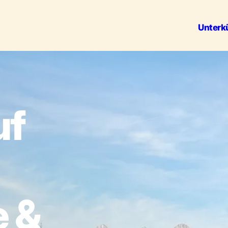
Unterk
Outdoor 
uf
 &