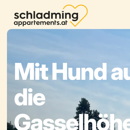
Mit Hund a
die
Gasselhöhe