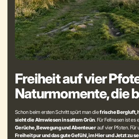
Freiheit auf vier Pfot
Naturmomente, die b
Schon beim ersten Schritt spürt man die
frische Bergluft,
sieht die Almwiesen in sattem Grün
. Für Fellnasen ist es
Gerüche, Bewegung und Abenteuer
auf vier Pfoten. Fü
Freiheit pur und das gute Gefühl, im Hier und Jetzt zu se