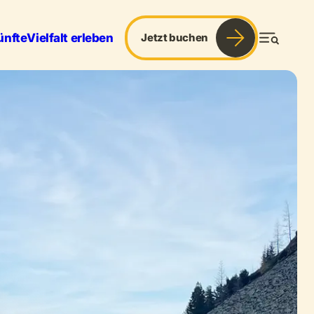
ünfte
Vielfalt erleben
Jetzt buchen
Menü
& Sport
Services
Blog