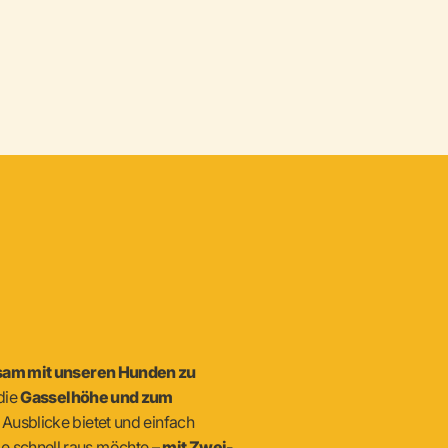
nsam mit unseren Hunden zu
 die
Gasselhöhe und zum
 Ausblicke bietet und einfach
e schnell raus möchte –
mit Zwei-