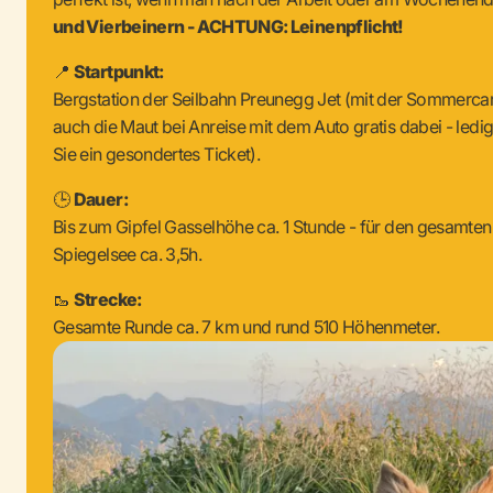
und Vierbeinern - ACHTUNG: Leinenpflicht!
📍
Startpunkt:
Bergstation der Seilbahn Preunegg Jet (mit der Sommerca
auch die Maut bei Anreise mit dem Auto gratis dabei - ledig
Sie ein gesondertes Ticket).
🕒
Dauer:
Bis zum Gipfel Gasselhöhe ca. 1 Stunde - für den gesamt
Spiegelsee ca. 3,5h.
🥾
Strecke:
Gesamte Runde ca. 7 km und rund 510 Höhenmeter.